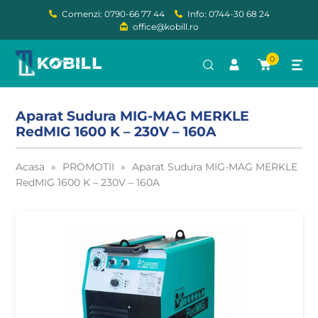
Comenzi: 0790-66 77 44
Info: 0744-30 68 24
office@kobill.ro
0
Aparat Sudura MIG-MAG MERKLE
RedMIG 1600 K – 230V – 160A
Acasa
»
PROMOTII
»
Aparat Sudura MIG-MAG MERKLE
RedMIG 1600 K – 230V – 160A