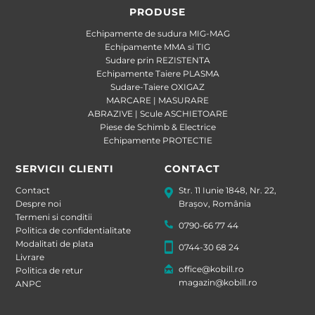
PRODUSE
Echipamente de sudura MIG-MAG
Echipamente MMA si TIG
Sudare prin REZISTENTA
Echipamente Taiere PLASMA
Sudare-Taiere OXIGAZ
MARCARE | MASURARE
ABRAZIVE | Scule ASCHIETOARE
Piese de Schimb & Electrice
Echipamente PROTECTIE
SERVICII CLIENTI
CONTACT
Contact
Str. 11 Iunie 1848, Nr. 22,
Despre noi
Brașov, România
Termeni si conditii
0790-66 77 44
Politica de confidentialitate
Modalitati de plata
0744-30 68 24
Livrare
office@kobill.ro
Politica de retur
magazin@kobill.ro
ANPC