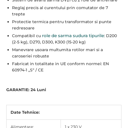
Reglaj precis al curentului prin comutator de 7
trepte
Protectie termica pentru transformator si punte
redresoare
role de sarma sudura tipurile
Compatibil cu
: D200
(2-5 kg), D270, D300, K300 (15-20 kg)
Manevrare usoara multumita rotilor mari si a
caroseriei robuste
Fabricat in totalitate in UE conform normei: EN
60974-1 „S“ / CE
GARANTIE: 24 Luni
Date Tehnice:
Alimentare:
1 x 230 V