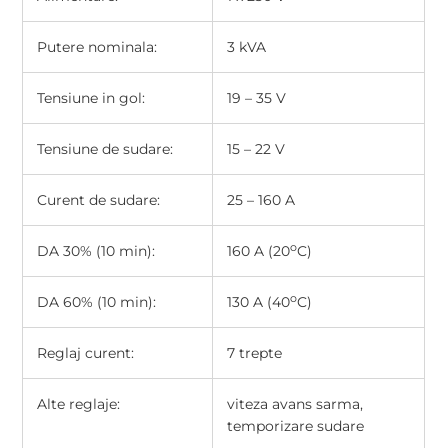
Putere nominala:
3 kVA
Tensiune in gol:
19 – 35 V
Tensiune de sudare:
15 – 22 V
Curent de sudare:
25 – 160 A
o
DA 30% (10 min):
160 A (20
C)
o
DA 60% (10 min):
130 A (40
C)
Reglaj curent:
7 trepte
Alte reglaje:
viteza avans sarma,
temporizare sudare