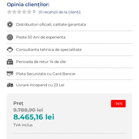
Opinia clienților:
0
(
0
recenzii de la clienți)
Distribuitori oficiali, calitate garantata
Peste 30 Ani de experienta
Consultanta tehnica de specialitate
Perioada de retur 14 de zile
Plata Securizata cu Card Bancar
Livrare incepand cu 23 Lei
Preț
-14%
9.788,90
lei
Prețul
Prețul
8.465,16
lei
inițial
curent
TVA inclus
a
este:
fost:
8.465,16 lei.