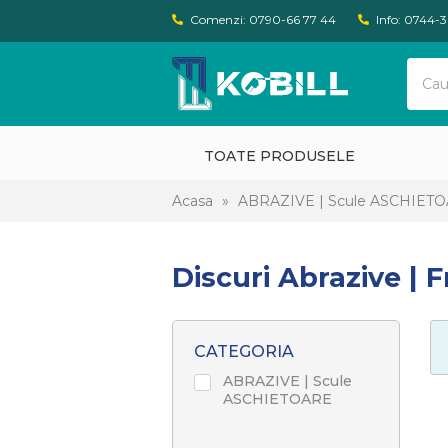
Comenzi: 0790-66 77 44
Info: 0744-
TOATE PRODUSELE
Acasa
»
ABRAZIVE | Scule ASCHIET
Discuri Abrazive | F
CATEGORIA
ABRAZIVE | Scule
ASCHIETOARE