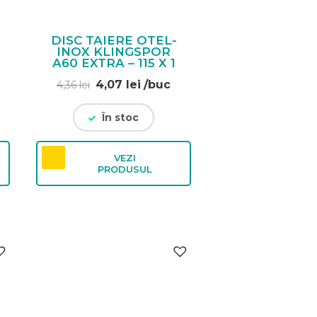
DISC TAIERE OTEL-
INOX KLINGSPOR
A60 EXTRA – 115 X 1
Prețul
Prețul
4,07
lei
/buc
4,36
lei
inițial
curent
a
este:
În stoc
fost:
4,07 lei.
4,36 lei.
VEZI
PRODUSUL