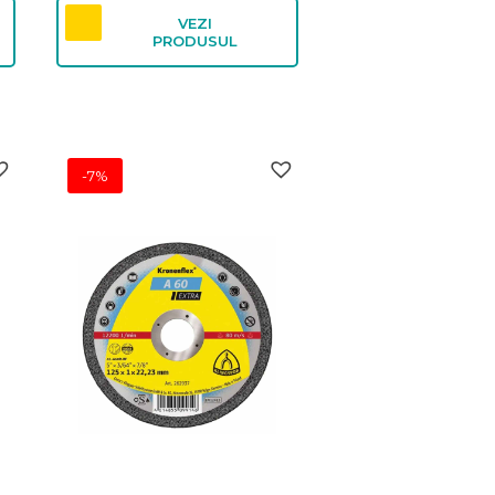
VEZI
PRODUSUL
-7%