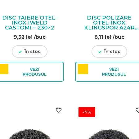
DISC TAIERE OTEL-
DISC POLIZARE
INOX IWELD
OTEL-INOX
CASTOMI – 230×2
KLINGSPOR A24R
SUPRA – 115 X 6
9,32
lei
/buc
8,11
lei
/buc
În stoc
În stoc
VEZI
VEZI
PRODUSUL
PRODUSUL
-17%