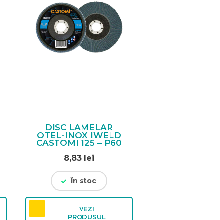
DISC LAMELAR
OTEL-INOX IWELD
CASTOMI 125 – P60
l
8,83
lei
t
În stoc
lei.
VEZI
PRODUSUL