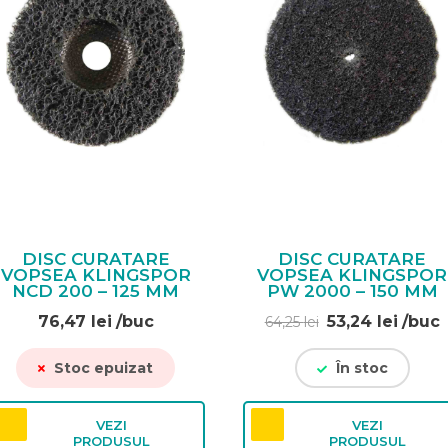
DISC CURATARE
DISC CURATARE
VOPSEA KLINGSPOR
VOPSEA KLINGSPOR
NCD 200 – 125 MM
PW 2000 – 150 MM
Prețul
Prețu
76,47
lei
/buc
53,24
lei
/buc
64,25
lei
inițial
curen
a
este:
Stoc epuizat
În stoc
fost:
53,24 
64,25 lei.
VEZI
VEZI
PRODUSUL
PRODUSUL