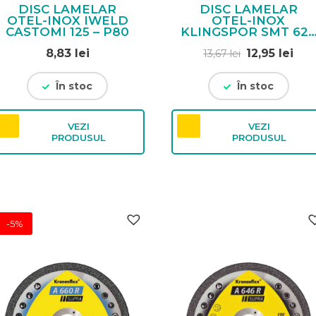
DISC LAMELAR
DISC LAMELAR
OTEL-INOX IWELD
OTEL-INOX
CASTOMI 125 – P80
KLINGSPOR SMT 62
SUPRA 115 – P40
Prețul
Pre
8,83
lei
12,95
lei
13,67
lei
inițial
cur
a
est
În stoc
În stoc
fost:
12,9
13,67 lei.
VEZI
VEZI
PRODUSUL
PRODUSUL
-5%