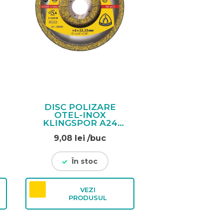
DISC POLIZARE
OTEL-INOX
X
KLINGSPOR A24
EXTRA – 125 X 6
9,08
lei
/buc
În stoc
VEZI
PRODUSUL