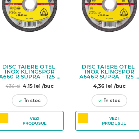
DISC TAIERE OTEL-
DISC TAIERE OTEL-
INOX KLINGSPOR
INOX KLINGSPOR
A660 R SUPRA – 125 X
A646R SUPRA – 125 
1
1.6
Prețul
Prețul
4,15
lei
/buc
4,36
lei
/buc
4,36
lei
inițial
curent
a
este:
În stoc
În stoc
fost:
4,15 lei.
4,36 lei.
VEZI
VEZI
PRODUSUL
PRODUSUL