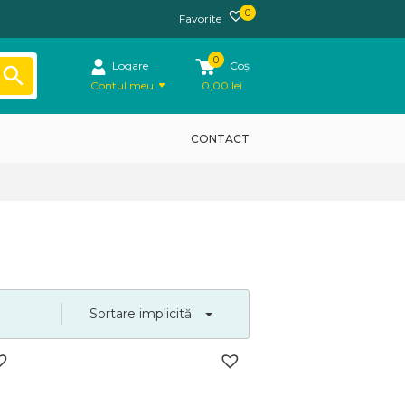
0
Favorite
0
Logare
Coș
Contul meu
0,00
lei
CONTACT
Sortare implicită