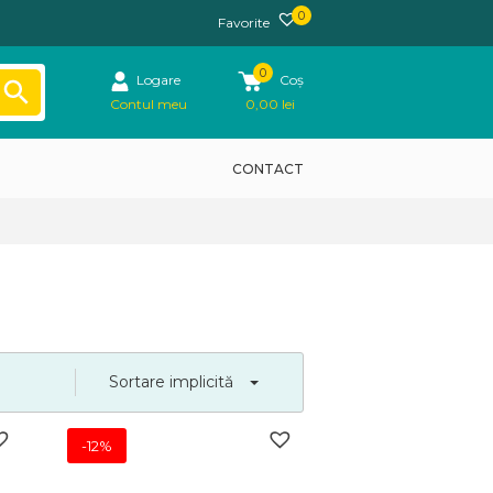
0
Favorite
0
Logare
Coș
Contul meu
0,00
lei
CONTACT
Sortare implicită
-12%