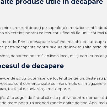
alte produse utile în decapare
rin care oxizii depuși pe suprafețele metalice sunt îndepăr
ea obiectelor, pentru ca rezultatul final să fie unul cât mai r
 metode. Prima presupune scufundarea obiectului asupra că
a de pastă decapantă pentru sudură de inox sau alte astfel de
ent, deoarece poate fi aplicată local, cu ajutorul substanțe
rocesul de decapare
oie de soluții puternice, de tot felul de geluri, paste sau pr
. Acestea sunt comercializate cel mai simplu din magazinele
rax, tot felul de acizi și așa mai departe.
jă, să te asiguri de faptul că este potrivit pentru domeniul d
ent de mare pentru a acoperi zonele dorite de tine. Apoi mai