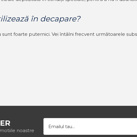
tilizează în decapare?
eu sunt foarte puternici. Vei întâlni frecvent următoarele sub
ER
omotiile noastre