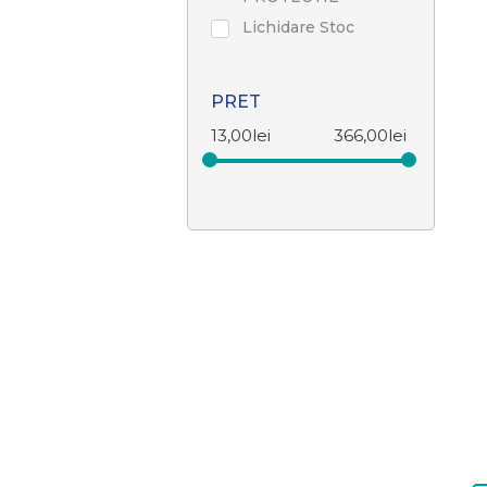
Lichidare Stoc
PRET
13,00
lei
366,00
lei