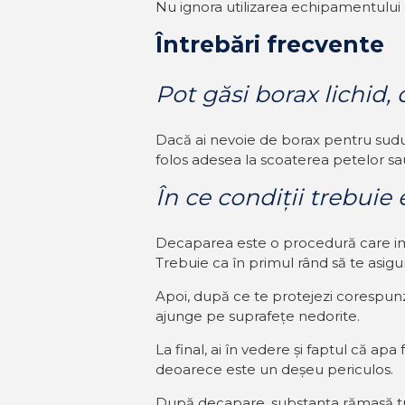
Nu ignora utilizarea echipamentului d
Întrebări frecvente
Pot găsi borax lichid, 
Dacă ai nevoie de borax pentru sudură
folos adesea la scoaterea petelor sa
În ce condiții trebuie
Decaparea este o procedură care impli
Trebuie ca în primul rând să te asigur
Apoi, după ce te protejezi corespunză
ajunge pe suprafețe nedorite.
La final, ai în vedere și faptul că ap
deoarece este un deșeu periculos.
După decapare, substanța rămasă treb