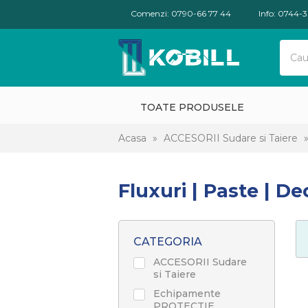
Comenzi: 0790-66 77 44
Info: 0744-
TOATE PRODUSELE
Acasa
»
ACCESORII Sudare si Taiere
Fluxuri | Paste | D
CATEGORIA
ACCESORII Sudare
si Taiere
Echipamente
PROTECTIE