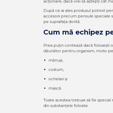
acționare, dacă vrei să aștepți cât ma
După ce ai ales produsul potrivit pen
accesorii precum pensule speciale sa
pe suprafața dorită.
Cum mă echipez pen
Prea puțin contează dacă folosești o
dăunător pentru organism, motiv pen
mănuși,
costum,
ochelari și
mască.
Toate acestea trebuie să fie special r
din substanțele folosite.