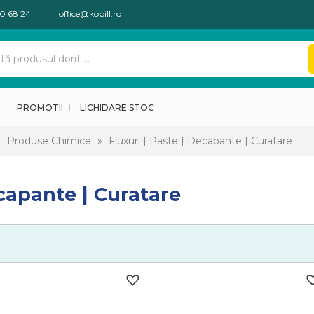
30 68 24
office@kobill.ro
PROMOTII
LICHIDARE STOC
»
Produse Chimice
»
Fluxuri | Paste | Decapante | Curatare
ecapante | Curatare