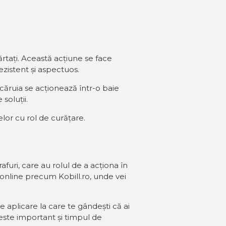
tați. Această acțiune se face
ezistent și aspectuos.
ruia se acționează într-o baie
 soluții.
lor cu rol de curățare.
afuri, care au rolul de a acționa în
 online precum Kobill.ro, unde vei
e aplicare la care te gândești că ai
 este important și timpul de