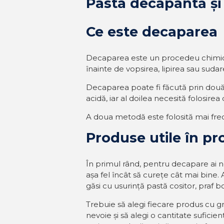
Pasta decapantă și 
Ce este decaparea
Decaparea este un procedeu chimic p
înainte de vopsirea, lipirea sau sudar
Decaparea poate fi făcută prin două
acidă, iar al doilea necesită folosire
A doua metodă este folosită mai frecv
Produse utile în p
În primul rând, pentru decapare ai nev
așa fel încât să curețe cât mai bine
găsi cu usurință pastă cositor, praf bo
Trebuie să alegi fiecare produs cu gri
nevoie și să alegi o cantitate sufici