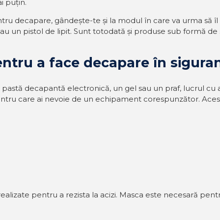
i puțin.
tru decapare, gândește-te și la modul în care va urma să îl ap
u un pistol de lipit. Sunt totodată și produse sub formă de 
tru a face decapare în sigura
 pastă decapantă electronică, un gel sau un praf, lucrul cu 
tru care ai nevoie de un echipament corespunzător. Acesta
ealizate pentru a rezista la acizi. Masca este necesară pentru