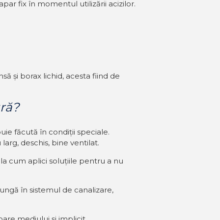
r fix în momentul utilizării acizilor.
ă și borax lichid, acesta fiind de
ură?
ie făcută în condiții speciale.
larg, deschis, bine ventilat.
la cum aplici soluțiile pentru a nu
jungă în sistemul de canalizare,
are mediului și implicit