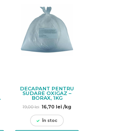
DECAPANT PENTRU
SUDARE OXIGAZ –
BORAX, 1KG
Prețul
Prețul
16,70
lei
/kg
19,00
lei
inițial
curent
a
este:
În stoc
fost:
16,70 lei.