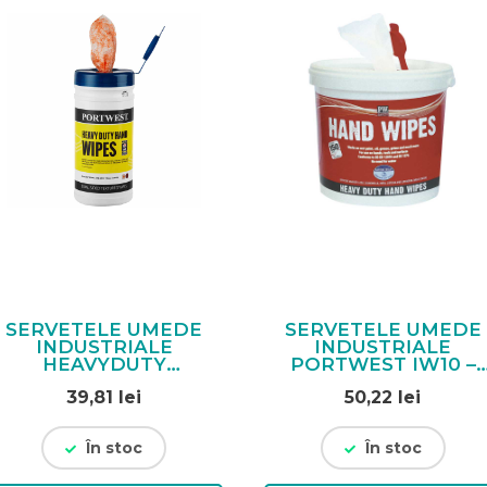
SERVETELE UMEDE
SERVETELE UMEDE
INDUSTRIALE
INDUSTRIALE
HEAVYDUTY
PORTWEST IW10 –
PORTWEST IW30 –
150 BUC
39,81
lei
50,22
lei
80 BUC
În stoc
În stoc