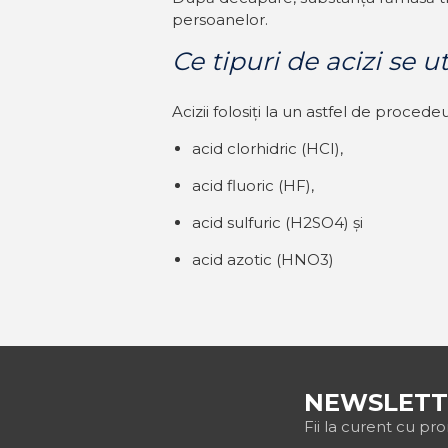
persoanelor.
Ce tipuri de acizi se u
Acizii folosiți la un astfel de proced
acid clorhidric (HCI),
acid fluoric (HF),
acid sulfuric (H2SO4) și
acid azotic (HNO3)
NEWSLETT
Fii la curent cu pr