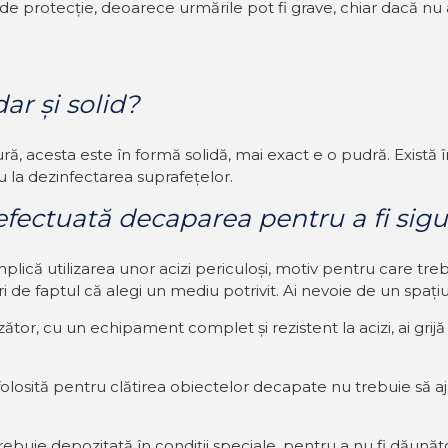
e protecție, deoarece urmările pot fi grave, chiar dacă nu apa
dar și solid?
, acesta este în formă solidă, mai exact e o pudră. Există îns
u la dezinfectarea suprafețelor.
 efectuată decaparea pentru a fi sig
că utilizarea unor acizi periculoși, motiv pentru care trebu
i de faptul că alegi un mediu potrivit. Ai nevoie de un spațiu 
tor, cu un echipament complet și rezistent la acizi, ai grijă 
a folosită pentru clătirea obiectelor decapate nu trebuie să a
uie depozitată în condiții speciale, pentru a nu fi dăunăto