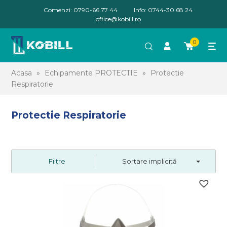
Comenzi: 0790-66 77 44
Info: 0744-30 68 24
office@kobill.ro
0
Acasa
»
Echipamente PROTECTIE
»
Protectie
Respiratorie
Protectie Respiratorie
Filtre
Sortare implicită