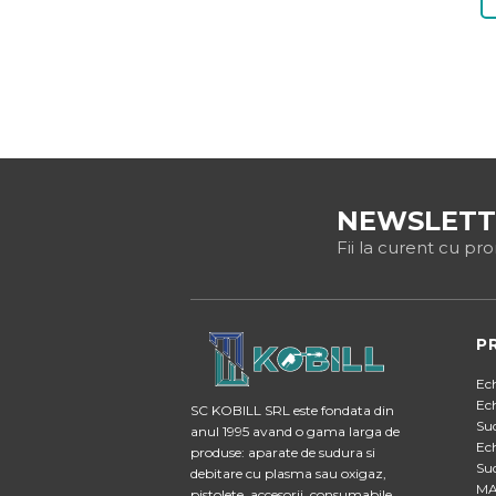
NEWSLETT
Fii la curent cu pr
P
Ec
Ec
SC KOBILL SRL este fondata din
Su
anul 1995 avand o gama larga de
Ec
produse: aparate de sudura si
Su
debitare cu plasma sau oxigaz,
MA
pistolete, accesorii, consumabile,