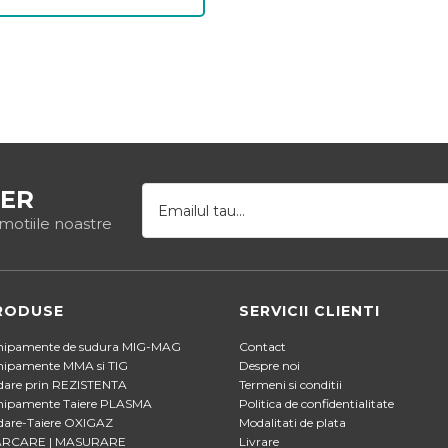
ER
omotiile noastre
RODUSE
SERVICII CLIENTI
hipamente de sudura MIG-MAG
Contact
hipamente MMA si TIG
Despre noi
dare prin REZISTENTA
Termeni si conditii
hipamente Taiere PLASMA
Politica de confidentialitate
dare-Taiere OXIGAZ
Modalitati de plata
RCARE | MASURARE
Livrare