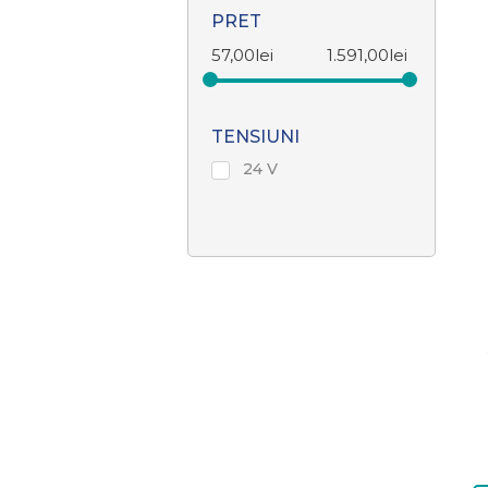
PRET
57,00
lei
1.591,00
lei
TENSIUNI
24 V