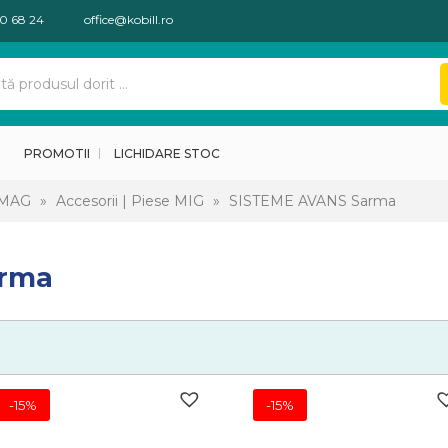
30 68 24
office@kobill.ro
PROMOTII
LICHIDARE STOC
-MAG
»
Accesorii | Piese MIG
»
SISTEME AVANS Sarma
arma
-15%
-15%