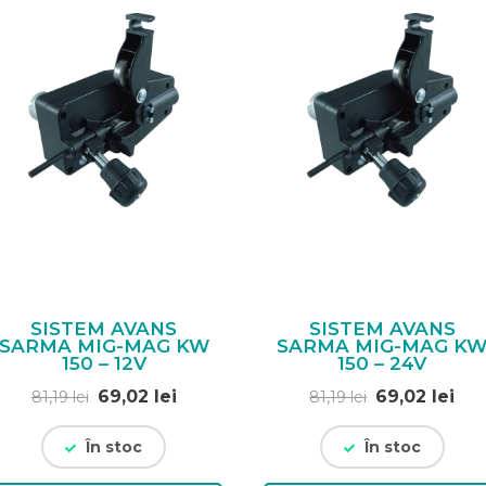
SISTEM AVANS
SISTEM AVANS
SARMA MIG-MAG KW
SARMA MIG-MAG K
150 – 12V
150 – 24V
Prețul
Prețul
Prețul
Pre
69,02
lei
69,02
lei
81,19
lei
81,19
lei
inițial
curent
inițial
cur
a
este:
a
est
În stoc
În stoc
fost:
69,02 lei.
fost:
69,