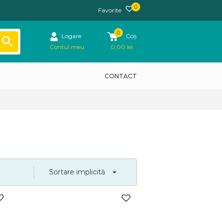
0
Favorite
0
Logare
Coș
Contul meu
0,00
lei
CONTACT
Sortare implicită