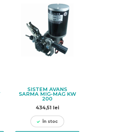
SISTEM AVANS
W
SARMA MIG-MAG KW
200
țul
434,51
lei
ent
e:
În stoc
02 lei.