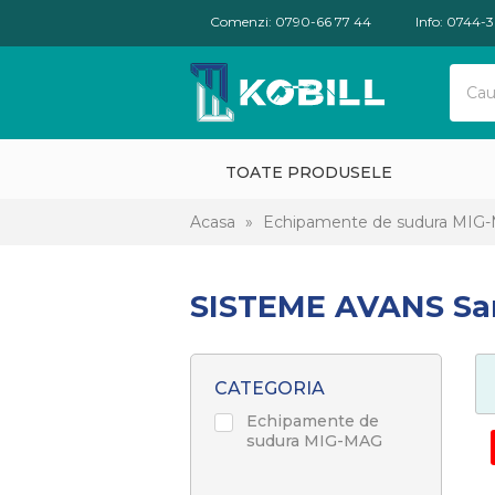
Comenzi: 0790-66 77 44
Info: 0744-
TOATE PRODUSELE
Acasa
»
Echipamente de sudura MIG
SISTEME AVANS S
CATEGORIA
Echipamente de
sudura MIG-MAG