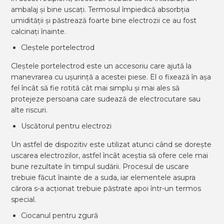
ambalaj și bine uscați. Termosul împiedică absorbția
umidității și păstrează foarte bine electrozii ce au fost
calcinați înainte.
Cleștele portelectrod
Cleștele portelectrod este un accesoriu care ajută la
manevrarea cu ușurință a acestei piese. El o fixează în așa
fel încât să fie rotită cât mai simplu și mai ales să
protejeze persoana care sudează de electrocutare sau
alte riscuri.
Uscătorul pentru electrozi
Un astfel de dispozitiv este utilizat atunci când se dorește
uscarea electrozilor, astfel încât aceștia să ofere cele mai
bune rezultate în timpul sudării. Procesul de uscare
trebuie făcut înainte de a suda, iar elementele asupra
cărora s-a acționat trebuie păstrate apoi într-un termos
special.
Ciocanul pentru zgură