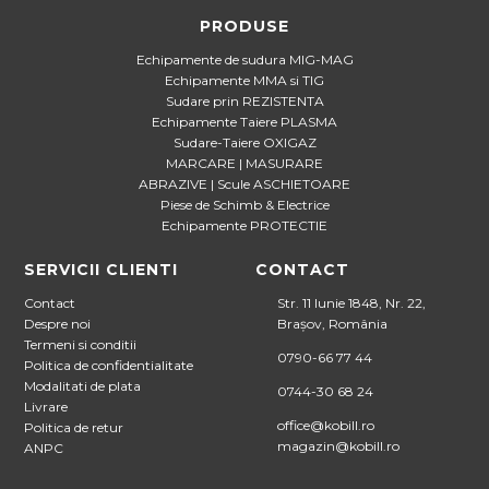
PRODUSE
Echipamente de sudura MIG-MAG
Echipamente MMA si TIG
Sudare prin REZISTENTA
Echipamente Taiere PLASMA
Sudare-Taiere OXIGAZ
MARCARE | MASURARE
ABRAZIVE | Scule ASCHIETOARE
Piese de Schimb & Electrice
Echipamente PROTECTIE
SERVICII CLIENTI
CONTACT
Contact
Str. 11 Iunie 1848, Nr. 22,
Despre noi
Brașov, România
Termeni si conditii
0790-66 77 44
Politica de confidentialitate
Modalitati de plata
0744-30 68 24
Livrare
office@kobill.ro
Politica de retur
magazin@kobill.ro
ANPC