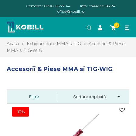
Comenzi: 0790-66 77 44
Info: 0744-30 68 24
office@kobill.ro
0
Acasa
»
Echipamente MMA si TIG
»
Accesorii & Piese
MMA si TIG-WIG
Accesorii & Piese MMA si TIG-WIG
Filtre
Sortare implicită
-13%