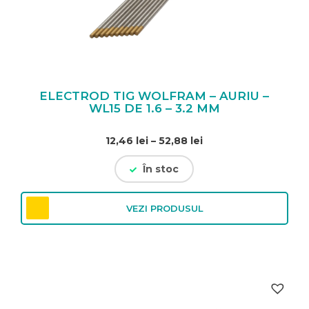
ELECTROD TIG WOLFRAM – AURIU –
WL15 DE 1.6 – 3.2 MM
Interval
12,46
lei
–
52,88
lei
de
În stoc
prețuri:
12,46 lei
până
VEZI PRODUSUL
la
52,88 lei