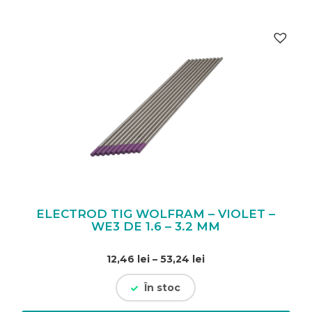
ELECTROD TIG WOLFRAM – VIOLET –
WE3 DE 1.6 – 3.2 MM
Interval
12,46
lei
–
53,24
lei
de
În stoc
prețuri:
12,46 lei