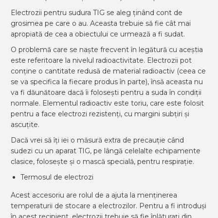
Electrozii pentru sudura TIG se aleg ținând cont de
grosimea pe care o au. Aceasta trebuie să fie cât mai
apropiată de cea a obiectului ce urmează a fi sudat.
O problemă care se naște frecvent în legătură cu aceștia
este referitoare la nivelul radioactivitate. Electrozii pot
conține o cantitate redusă de material radioactiv (ceea ce
se va specifica la fiecare produs în parte), însă aceasta nu
va fi dăunătoare dacă îi folosești pentru a suda în condiții
normale. Elementul radioactiv este toriu, care este folosit
pentru a face electrozi rezistenți, cu margini subțiri și
ascuțite.
Dacă vrei să îți iei o măsură extra de precauție când
sudezi cu un aparat TIG, pe lângă celelalte echipamente
clasice, folosește și o mască specială, pentru respirație.
Termosul de electrozi
Acest accesoriu are rolul de a ajuta la menținerea
temperaturii de stocare a electrozilor. Pentru a fi introduși
în acest recipient, electrozii trebuie să fie înlăturați din