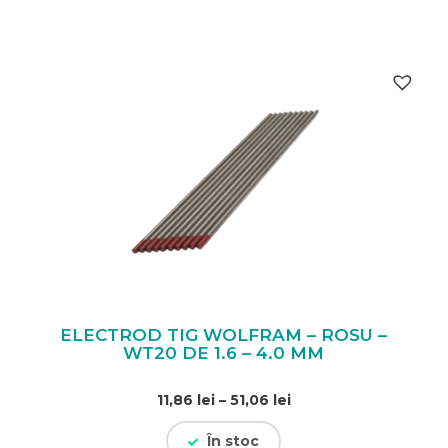
ELECTROD TIG WOLFRAM – ROSU –
WT20 DE 1.6 – 4.0 MM
Interval
11,86
lei
–
51,06
lei
de
În stoc
prețuri: