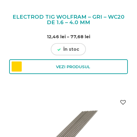
ELECTROD TIG WOLFRAM – GRI – WC20
DE 1.6 – 4.0 MM
Interval
12,46
lei
–
77,68
lei
de
În stoc
prețuri:
12,46 lei
până
VEZI PRODUSUL
la
77,68 lei