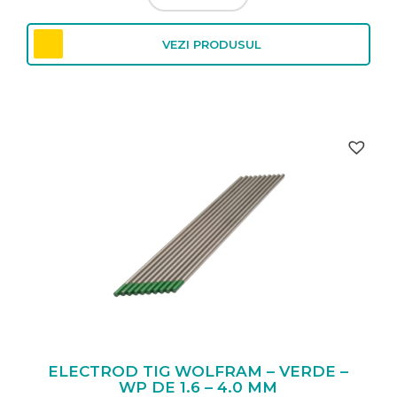
11,86 lei
până
VEZI PRODUSUL
la
51,06 lei
ELECTROD TIG WOLFRAM – VERDE –
WP DE 1.6 – 4.0 MM