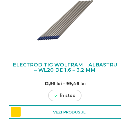
ELECTROD TIG WOLFRAM – ALBASTRU
– WL20 DE 1.6 – 3.2 MM
Interval
12,95
lei
–
99,46
lei
de
În stoc
prețuri:
12,95 lei
până
VEZI PRODUSUL
la
99,46 lei