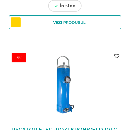
În stoc
VEZI PRODUSUL
-5%
USCATOR ELECTROZI KRONWELD 10TC,