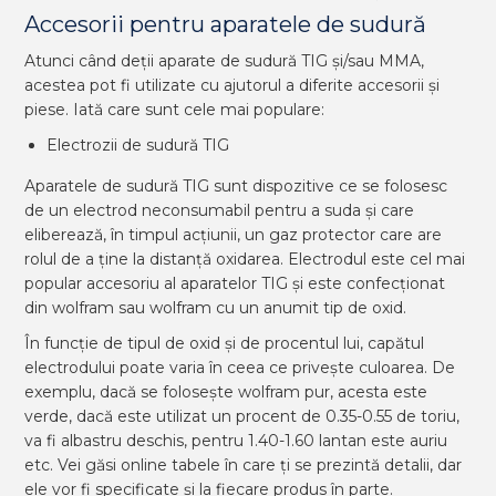
Accesorii pentru aparatele de sudură
Atunci când deții aparate de sudură TIG și/sau MMA,
acestea pot fi utilizate cu ajutorul a diferite accesorii și
piese. Iată care sunt cele mai populare:
Electrozii de sudură TIG
Aparatele de sudură TIG sunt dispozitive ce se folosesc
de un electrod neconsumabil pentru a suda și care
eliberează, în timpul acțiunii, un gaz protector care are
rolul de a ține la distanță oxidarea. Electrodul este cel mai
popular accesoriu al aparatelor TIG și este confecționat
din wolfram sau wolfram cu un anumit tip de oxid.
În funcție de tipul de oxid și de procentul lui, capătul
electrodului poate varia în ceea ce privește culoarea. De
exemplu, dacă se folosește wolfram pur, acesta este
verde, dacă este utilizat un procent de 0.35-0.55 de toriu,
va fi albastru deschis, pentru 1.40-1.60 lantan este auriu
etc. Vei găsi online tabele în care ți se prezintă detalii, dar
ele vor fi specificate și la fiecare produs în parte.