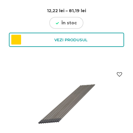
Interval
12,22
lei
–
81,19
lei
de
În stoc
prețuri:
12,22 lei
până
VEZI PRODUSUL
la
81,19 lei