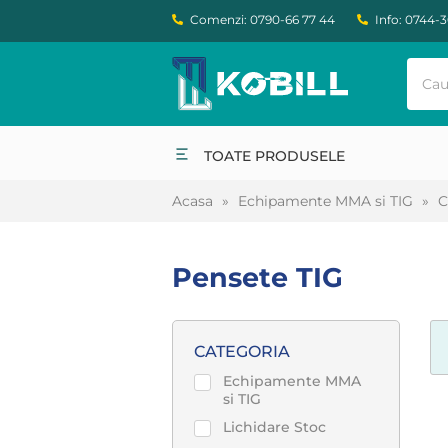
Comenzi: 0790-66 77 44
Info: 0744-
TOATE PRODUSELE
Acasa
»
Echipamente MMA si TIG
»
C
Pensete TIG
CATEGORIA
Echipamente MMA
si TIG
Lichidare Stoc