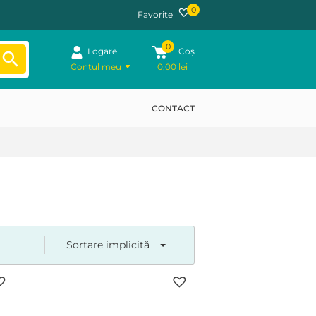
0
Favorite
0
Logare
Coș
Contul meu
0,00
lei
CONTACT
Sortare implicită