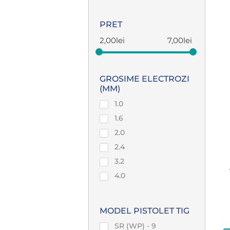
PRET
2,00
lei
7,00
lei
GROSIME ELECTROZI
(MM)
1.0
1.6
2.0
2.4
3.2
4.0
MODEL PISTOLET TIG
SR (WP) - 9