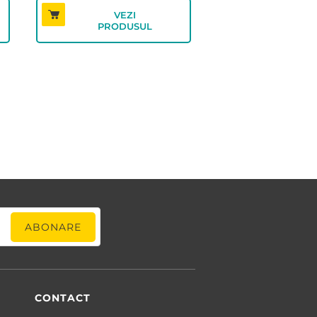
până
VEZI
la
PRODUSUL
8,47 lei
CONTACT