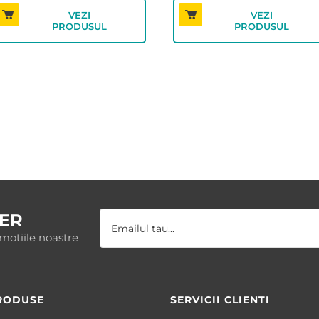
VEZI
VEZI
PRODUSUL
PRODUSUL
ER
omotiile noastre
RODUSE
SERVICII CLIENTI