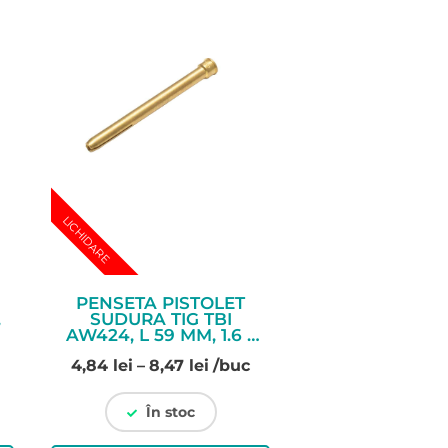
LICHIDARE
PENSETA PISTOLET
,
SUDURA TIG TBI
AW424, L 59 MM, 1.6 –
4 MM
Interval
4,84
lei
–
8,47
lei
/buc
de
prețuri:
În stoc
4,84 lei