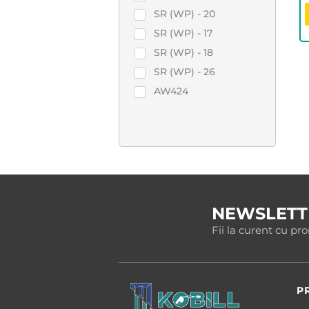
SR (WP) - 20
SR (WP) - 17
SR (WP) - 18
SR (WP) - 26
AW424
NEWSLETT
Fii la curent cu pr
P