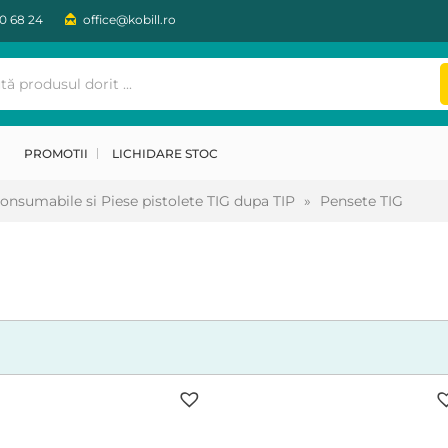
30 68 24
office@kobill.ro
PROMOTII
LICHIDARE STOC
onsumabile si Piese pistolete TIG dupa TIP
»
Pensete TIG