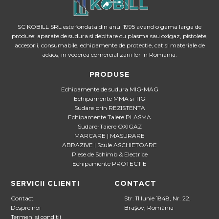
SC KOBILL SRL este fondata din anul 1995 avand o gama larga de
produse: aparate de sudura si debitare cu plasma sau oxigaz, pistolete,
accesorii, consumabile, echipamente de protectie, cat si materiale de
adaos, in vederea comercializarii lor in Romania.
PRODUSE
Echipamente de sudura MIG-MAG
Echipamente MMA si TIG
Sudare prin REZISTENTA
Echipamente Taiere PLASMA
Sudare-Taiere OXIGAZ
MARCARE | MASURARE
ABRAZIVE | Scule ASCHIETOARE
Piese de Schimb & Electrice
Echipamente PROTECTIE
SERVICII CLIENTI
CONTACT
Contact
Str. 11 Iunie 1848, Nr. 22,
Despre noi
Brașov, România
Termeni si conditii