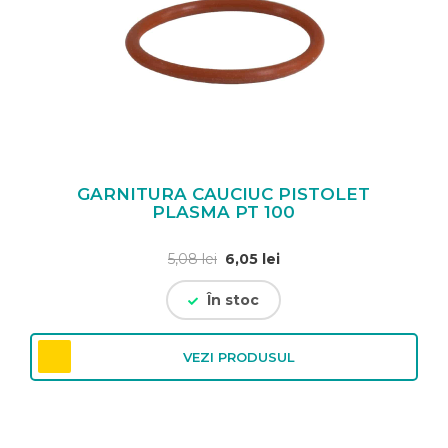
GARNITURA CAUCIUC PISTOLET
PLASMA PT 100
Prețul
Prețul
5,08
lei
6,05
lei
inițial
curent
În stoc
a
este:
fost:
6,05 lei.
5,08 lei.
VEZI PRODUSUL