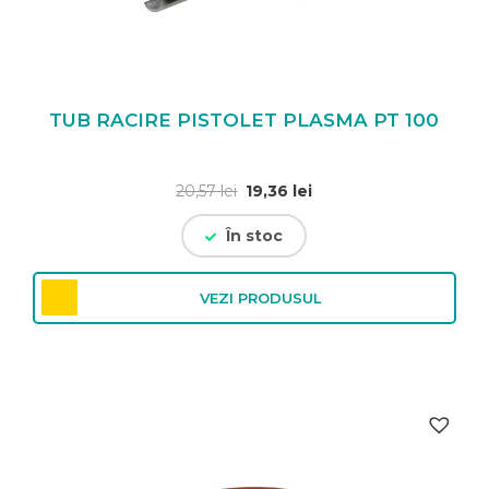
TUB RACIRE PISTOLET PLASMA PT 100
Prețul
Prețul
20,57
lei
19,36
lei
inițial
curent
În stoc
a
este:
fost:
19,36 lei.
20,57 lei.
VEZI PRODUSUL