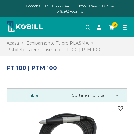
Comenzi: 0790-66 77 44
Info: 0744-30 68 24
office@kobill.ro
0
Acasa
»
Echipamente Taiere PLASMA
»
Pistolete Taiere Plasma
»
PT 100 | PTM 100
PT 100 | PTM 100
Filtre
Sortare implicită