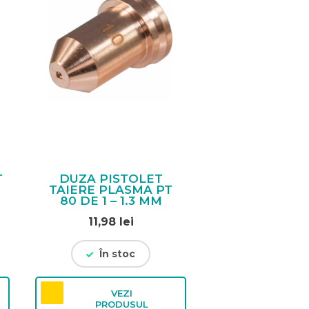
T
DUZA PISTOLET
TAIERE PLASMA PT
80 DE 1 – 1.3 MM
11,98
lei
În stoc
VEZI
PRODUSUL