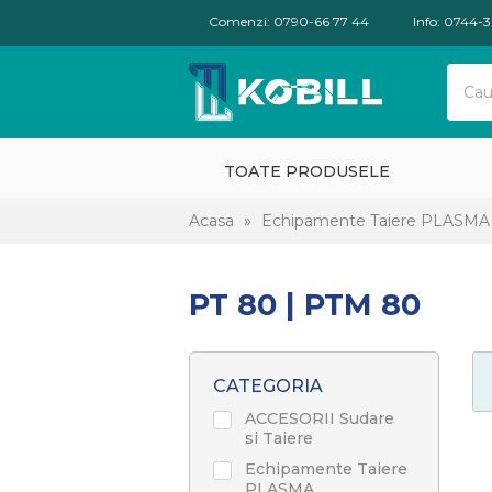
Comenzi: 0790-66 77 44
Info: 0744-
TOATE PRODUSELE
Acasa
»
Echipamente Taiere PLASMA
PT 80 | PTM 80
CATEGORIA
ACCESORII Sudare
si Taiere
Echipamente Taiere
PLASMA