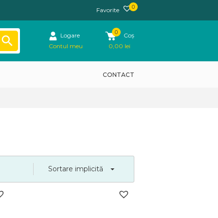
0
Favorite
0
Logare
Coș
Contul meu
0,00
lei
CONTACT
Sortare implicită