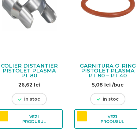
COLIER DISTANTIER
GARNITURA O-RING
PISTOLET PLASMA
PISTOLET PLASMA
PT 80
PT 80 – PT 40
26,62
lei
5,08
lei
/buc
În stoc
În stoc
VEZI
VEZI
PRODUSUL
PRODUSUL