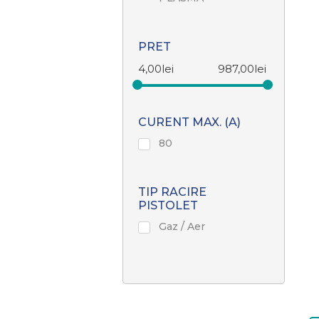
PRET
4,00
lei
987,00
lei
CURENT MAX. (A)
80
TIP RACIRE
PISTOLET
Gaz / Aer