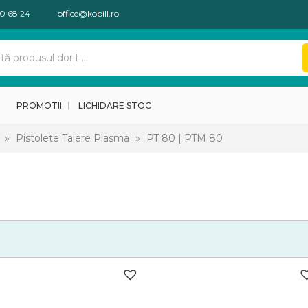
30 68 24
office@kobill.ro
PROMOTII
LICHIDARE STOC
»
Pistolete Taiere Plasma
»
PT 80 | PTM 80