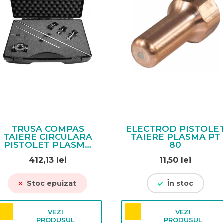
TRUSA COMPAS
ELECTROD PISTOLE
TAIERE CIRCULARA
TAIERE PLASMA PT
PISTOLET PLASMA
80
PT 80
412,13
lei
11,50
lei
Stoc epuizat
În stoc
VEZI
VEZI
PRODUSUL
PRODUSUL