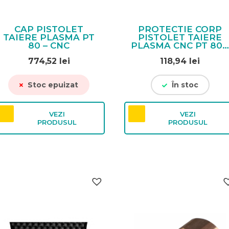
CAP PISTOLET
PROTECTIE CORP
TAIERE PLASMA PT
PISTOLET TAIERE
80 – CNC
PLASMA CNC PT 80 
PT 100
774,52
lei
118,94
lei
Stoc epuizat
În stoc
VEZI
VEZI
PRODUSUL
PRODUSUL