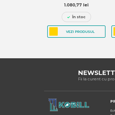
1.080,77
lei
În stoc
VEZI PRODUSUL
NEWSLETT
Fii la curent cu pr
P
Ec