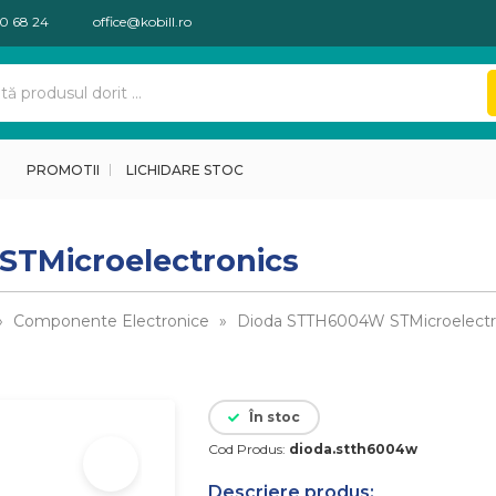
30 68 24
office@kobill.ro
PROMOTII
LICHIDARE STOC
TMicroelectronics
»
Componente Electronice
»
Dioda STTH6004W STMicroelectr
În stoc
Cod Produs:
dioda.stth6004w
Descriere produs: