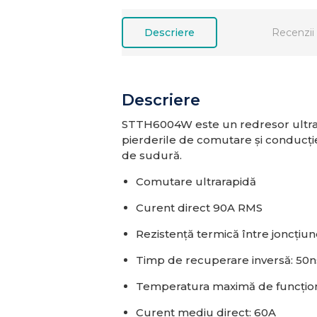
Descriere
Recenzii 
Descriere
STTH6004W este un redresor ultrara
pierderile de comutare și conducți
de sudură.
Comutare ultrarapidă
Curent direct 90A RMS
Rezistență termică între joncțiu
Timp de recuperare inversă:
50n
Temperatura maximă de funcțio
Curent mediu direct:
60A