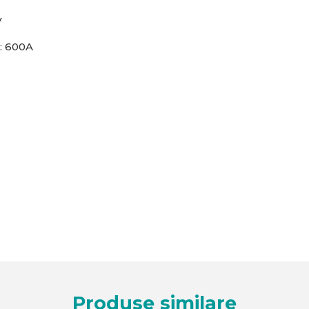
V
:
600A
Produse similare