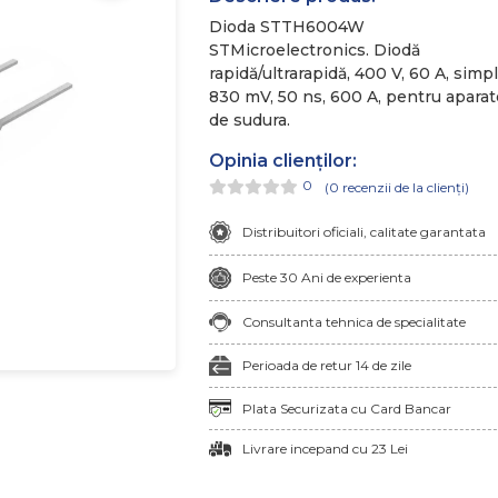
Dioda STTH6004W
STMicroelectronics.
Diodă
rapidă/ultrarapidă, 400 V, 60 A, simpl
830 mV, 50 ns, 600 A, pentru aparat
de sudura.
Opinia clienților:
0
(
0
recenzii de la clienți)
Distribuitori oficiali, calitate garantata
Peste 30 Ani de experienta
Consultanta tehnica de specialitate
Perioada de retur 14 de zile
Plata Securizata cu Card Bancar
Livrare incepand cu 23 Lei