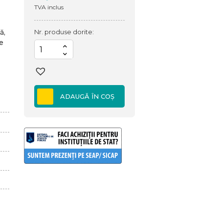
inițial
curent
TVA inclus
a
este:
fost:
21,78 lei.
ă,
Nr. produse dorite:
43,56 lei.
e
Cantitate
Dioda
STTH6004W
STMicroelectronics
ADAUGĂ ÎN COȘ