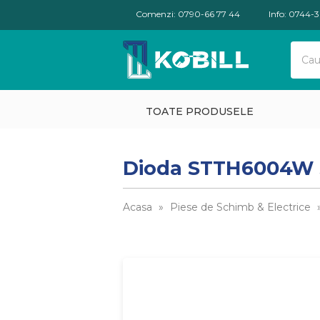
Comenzi: 0790-66 77 44
Info: 0744-
TOATE PRODUSELE
Dioda STTH6004W S
Acasa
»
Piese de Schimb & Electrice