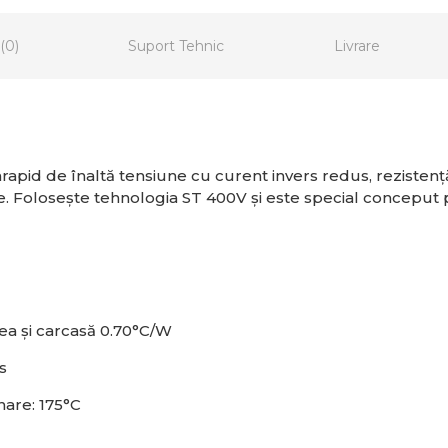
(0)
Suport Tehnic
Livrare
pid de înaltă tensiune cu curent invers redus, rezistenț
e. Folosește tehnologia ST 400V și este special conceput 
nea și carcasă 0.70°C/W
s
nare:
175°C