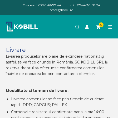
Comenzi: 0790-66 77 44
Info: 0744-30 68 24
office@kobill.ro
0
Livrare
Livrarea produselor are o arie de extindere natională și
astfel, se va face oriunde în România. SC KOBILL SRL își
rezervă dreptul să efectueze confirmarea comenzilor
înainte de onorarea lor prin contactarea clienților.
Modalitate si termen de livrare:
Livrarea comenzilor se face prin firmele de curierat
rapid : DPD; CARGUS; PALLEX
Comenzile realizate si confirmate pana la ora 14:00
sunt expediate in aceeasi zi si ajung la dumneavoastra