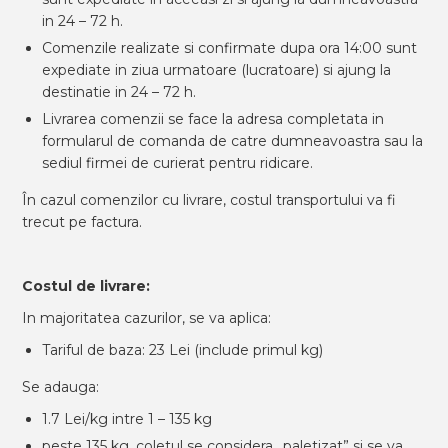
in 24 – 72 h.
Comenzile realizate si confirmate dupa ora 14:00 sunt
expediate in ziua urmatoare (lucratoare) si ajung la
destinatie in 24 – 72 h.
Livrarea comenzii se face la adresa completata in
formularul de comanda de catre dumneavoastra sau la
sediul firmei de curierat pentru ridicare.
În cazul comenzilor cu livrare, costul transportului va fi
trecut pe factura.
Costul de livrare:
In majoritatea cazurilor, se va aplica:
Tariful de baza: 23 Lei (include primul kg)
Se adauga:
1.7 Lei/kg intre 1 – 135 kg
peste 135 kg, coletul se considera „paletizat” si se va